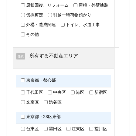
原状回復、リフォーム
屋根・外壁塗装
伐採剪定
引越一時荷物預かり
外構・造成関連
トイレ、水道工事
その他
所有する不動産エリア
任意
東京都・都心部
千代田区
中央区
港区
新宿区
文京区
渋谷区
東京都・23区東部
台東区
墨田区
江東区
荒川区