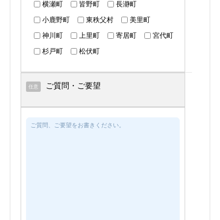
横瀬町
皆野町
長瀞町
小鹿野町
東秩父村
美里町
神川町
上里町
寄居町
宮代町
杉戸町
松伏町
ご質問・ご要望
任意