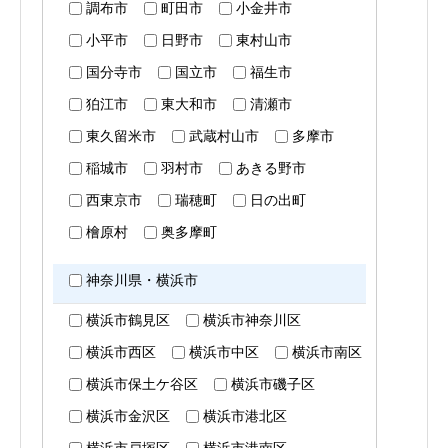
調布市
町田市
小金井市
小平市
日野市
東村山市
国分寺市
国立市
福生市
狛江市
東大和市
清瀬市
東久留米市
武蔵村山市
多摩市
稲城市
羽村市
あきる野市
西東京市
瑞穂町
日の出町
檜原村
奥多摩町
神奈川県・横浜市
横浜市鶴見区
横浜市神奈川区
横浜市西区
横浜市中区
横浜市南区
横浜市保土ケ谷区
横浜市磯子区
横浜市金沢区
横浜市港北区