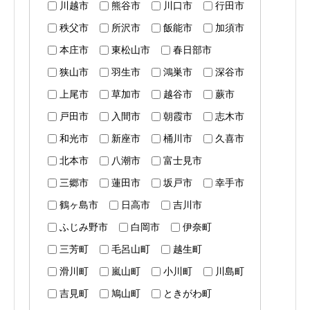
川越市
熊谷市
川口市
行田市
秩父市
所沢市
飯能市
加須市
本庄市
東松山市
春日部市
狭山市
羽生市
鴻巣市
深谷市
上尾市
草加市
越谷市
蕨市
戸田市
入間市
朝霞市
志木市
和光市
新座市
桶川市
久喜市
北本市
八潮市
富士見市
三郷市
蓮田市
坂戸市
幸手市
鶴ヶ島市
日高市
吉川市
ふじみ野市
白岡市
伊奈町
三芳町
毛呂山町
越生町
滑川町
嵐山町
小川町
川島町
吉見町
鳩山町
ときがわ町