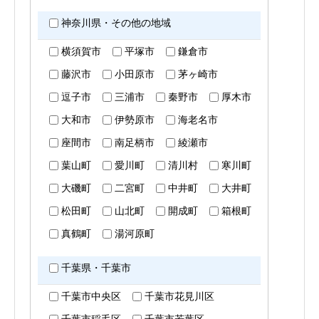
神奈川県・その他の地域
横須賀市
平塚市
鎌倉市
藤沢市
小田原市
茅ヶ崎市
逗子市
三浦市
秦野市
厚木市
大和市
伊勢原市
海老名市
座間市
南足柄市
綾瀬市
葉山町
愛川町
清川村
寒川町
大磯町
二宮町
中井町
大井町
松田町
山北町
開成町
箱根町
真鶴町
湯河原町
千葉県・千葉市
千葉市中央区
千葉市花見川区