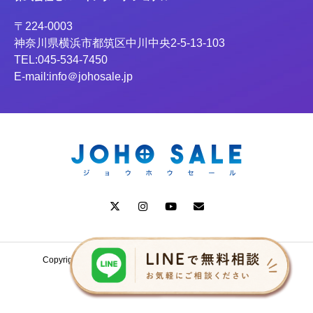
〒224-0003
神奈川県横浜市都筑区中川中央2-5-13-103
TEL:045-534-7450
E-mail:info＠johosale.jp
Copyright ©2025 Zero International Inc. All Rights Reserved.