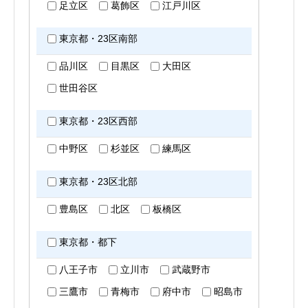
足立区
葛飾区
江戸川区
東京都・23区南部
品川区
目黒区
大田区
世田谷区
東京都・23区西部
中野区
杉並区
練馬区
東京都・23区北部
豊島区
北区
板橋区
東京都・都下
八王子市
立川市
武蔵野市
三鷹市
青梅市
府中市
昭島市