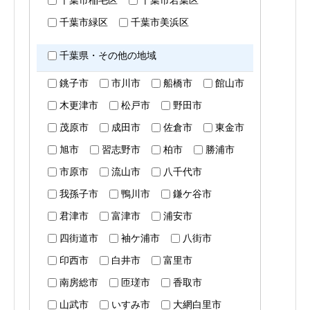
千葉市稲毛区
千葉市若葉区
千葉市緑区
千葉市美浜区
千葉県・その他の地域
銚子市
市川市
船橋市
館山市
木更津市
松戸市
野田市
茂原市
成田市
佐倉市
東金市
旭市
習志野市
柏市
勝浦市
市原市
流山市
八千代市
我孫子市
鴨川市
鎌ケ谷市
君津市
富津市
浦安市
四街道市
袖ケ浦市
八街市
印西市
白井市
富里市
南房総市
匝瑳市
香取市
山武市
いすみ市
大網白里市