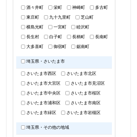
酒々井町
栄町
神崎町
多古町
東庄町
九十九里町
芝山町
横島光町
一宮町
睦沢町
長生村
白子町
長柄町
長南町
大多喜町
御宿町
鋸南町
埼玉県・さいたま市
さいたま市西区
さいたま市北区
さいたま市大宮区
さいたま市見沼区
さいたま市中央区
さいたま市桜区
さいたま市浦和区
さいたま市南区
さいたま市緑区
さいたま市岩槻区
埼玉県・その他の地域